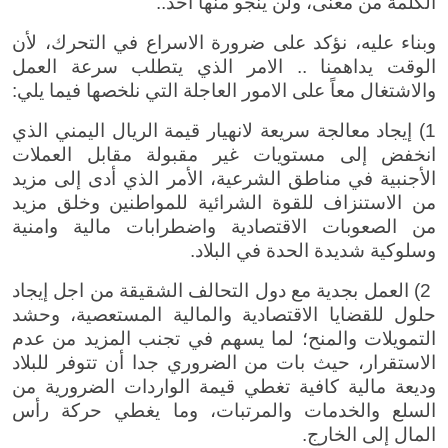
الكلمة من معنى، ولن ينجو منها احد..
وبناء عليه، نؤكد على ضرورة الاسراع في التحرك، لأن
الوقت يداهمنا .. الامر الذي يتطلب سرعة العمل
والاشتغال معاً على الامور العاجلة التي نلخصها فيما يلي:
1) إيجاد معالجة سريعة لانهيار قيمة الريال اليمني الذي
انخفض إلى مستويات غير مقبولة مقابل العملات
الأجنبية في مناطق الشرعية، الأمر الذي أدى إلى مزيد
من الاستنزاف للقوة الشرائية للمواطنين وخلق مزيد
من الصعوبات الاقتصادية واضطرابات مالية وامنية
وسلوكية شديدة الحدة في البلاد.
2) العمل بجدية مع دول التحالف الشقيقة من اجل إيجاد
حلول للقضايا الاقتصادية والمالية المستعصية، وحشد
التمويلات والمنح؛ لما يسهم في تجنب المزيد من عدم
الاستقرار، حيث بات من الضروري جدا أن تتوفر للبلاد
وديعة مالية كافية تغطي قيمة الواردات الضرورية من
السلع والخدمات والمرتبات، وما يغطي حركة رأس
المال إلى الخارج.